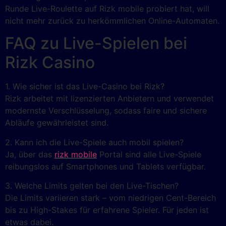
Runde Live-Roulette auf Rizk mobile probiert hat, will
nicht mehr zurück zu herkömmlichen Online-Automaten.
FAQ zu Live-Spielen bei
Rizk Casino
1. Wie sicher ist das Live-Casino bei Rizk?
Rizk arbeitet mit lizenzierten Anbietern und verwendet
modernste Verschlüsselung, sodass faire und sichere
Abläufe gewährleistet sind.
2. Kann ich die Live-Spiele auch mobil spielen?
Ja, über das
rizk mobile
Portal sind alle Live-Spiele
reibungslos auf Smartphones und Tablets verfügbar.
3. Welche Limits gelten bei den Live-Tischen?
Die Limits variieren stark – vom niedrigen Cent-Bereich
bis zu High-Stakes für erfahrene Spieler. Für jeden ist
etwas dabei.