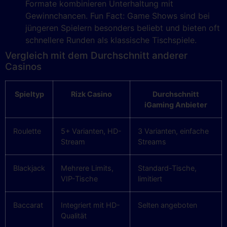
Formate kombinieren Unterhaltung mit
Gewinnchancen. Fun Fact: Game Shows sind bei
jüngeren Spielern besonders beliebt und bieten oft
schnellere Runden als klassische Tischspiele.
Vergleich mit dem Durchschnitt anderer
Casinos
Spieltyp
Rizk Casino
Durchschnitt
iGaming Anbieter
Roulette
5+ Varianten, HD-
3 Varianten, einfache
Stream
Streams
Blackjack
Mehrere Limits,
Standard-Tische,
VIP-Tische
limitiert
Baccarat
Integriert mit HD-
Selten angeboten
Qualität