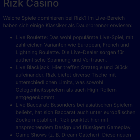
Rizk Casino
Welche Spiele dominieren bei Rizk? Im Live-Bereich
haben sich einige Klassiker als Dauerbrenner erwiesen:
Live Roulette: Das wohl populärste Live-Spiel, mit
zahlreichen Varianten wie European, French und
Lightning Roulette. Die Live-Dealer sorgen für
authentische Spannung und Vertrauen.
Live Blackjack: Hier treffen Strategie und Glück
aufeinander. Rizk bietet diverse Tische mit
unterschiedlichen Limits, was sowohl
Gelegenheitsspielern als auch High-Rollern
entgegenkommt.
Live Baccarat: Besonders bei asiatischen Spielern
beliebt, hat sich Baccarat auch unter europäischen
Zockern etabliert. Rizk punktet hier mit
ansprechendem Design und flüssigem Gameplay.
Game Shows (z. B. Dream Catcher): Diese neuen