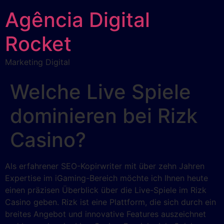
Agência Digital
Rocket
Marketing Digital
Welche Live Spiele
dominieren bei Rizk
Casino?
Als erfahrener SEO-Kopirwriter mit über zehn Jahren
Expertise im iGaming-Bereich möchte ich Ihnen heute
einen präzisen Überblick über die Live-Spiele im Rizk
Casino geben. Rizk ist eine Plattform, die sich durch ein
breites Angebot und innovative Features auszeichnet