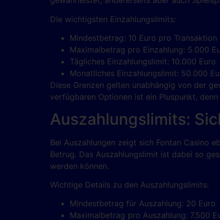
gewährleistet, andererseits aber auch Spielsp
Die wichtigsten Einzahlungslimits:
Mindestbetrag: 10 Euro pro Transaktion
Maximalbetrag pro Einzahlung: 5.000 E
Tägliches Einzahlungslimit: 10.000 Euro
Monatliches Einzahlungslimit: 50.000 Eu
Diese Grenzen gelten unabhängig von der gew
verfügbaren Optionen ist ein Pluspunkt, denn S
Auszahlungslimits: Sich
Bei Auszahlungen zeigt sich Fontan Casino e
Betrug. Das Auszahlungslimit ist dabei so ge
werden können.
Wichtige Details zu den Auszahlungslimits:
Mindestbetrag für Auszahlung: 20 Euro
Maximalbetrag pro Auszahlung: 7.500 E