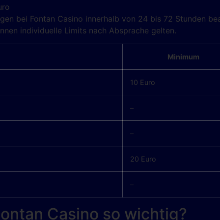
uro
gen bei Fontan Casino innerhalb von 24 bis 72 Stunden be
önnen individuelle Limits nach Absprache gelten.
Minimum
10 Euro
–
–
20 Euro
–
Fontan Casino so wichtig?