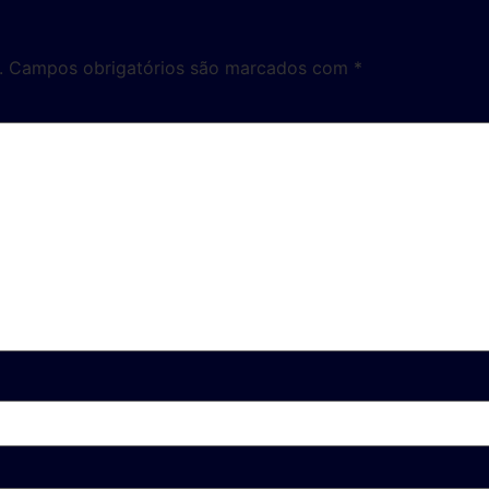
.
Campos obrigatórios são marcados com
*