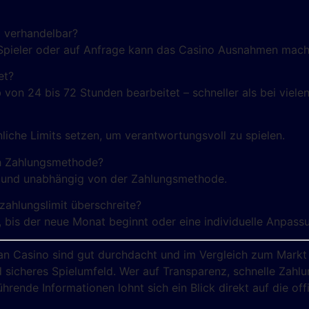
o verhandelbar?
VIP-Spieler oder auf Anfrage kann das Casino Ausnahmen mach
et?
von 24 bis 72 Stunden bearbeitet – schneller als bei viele
liche Limits setzen, um verantwortungsvoll zu spielen.
ach Zahlungsmethode?
it und unabhängig von der Zahlungsmethode.
zahlungslimit überschreite?
bis der neue Monat beginnt oder eine individuelle Anpassu
an Casino sind gut durchdacht und im Vergleich zum Markt 
nd sicheres Spielumfeld. Wer auf Transparenz, schnelle Zahl
ührende Informationen lohnt sich ein Blick direkt auf die off