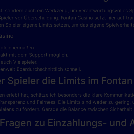
icht, sondern auch ein Werkzeug, um verantwortungsvolles Sp
pieler vor Überschuldung. Fontan Casino setzt hier auf tran
n Spieler eigene Limits setzen, um das eigene Spielverhalt
asino
 gleichermaßen.
takt mit dem Support möglich.
auch Vielspieler.
enweit überdurchschnittlich schnell.
er Spieler die Limits im Fonta
en erlebt hat, schätze ich besonders die klare Kommunikati
r Transparenz und Fairness. Die Limits sind weder zu gering
elens zu fördern. Gerade die Balance zwischen Sicherheit u
 Fragen zu Einzahlungs- und 