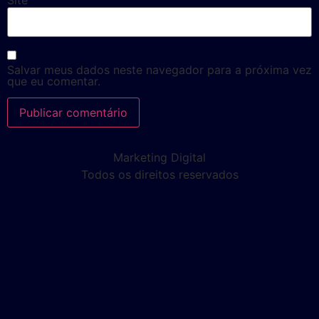
Salvar meus dados neste navegador para a próxima vez
que eu comentar.
Marketing Digital
Todos os direitos reservados