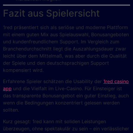
Fazit aus Spielersicht
1red präsentiert sich als seriöse und moderne Plattform
mit einem guten Mix aus Spielauswahl, Bonusangeboten
und kundenfreundlichem Support. Im Vergleich zum
Branchendurchschnitt liegt die Auszahlungsdauer zwar
leicht über dem Mittelmaß, was aber durch die Qualität
der Spiele und den deutschsprachigen Support
kompensiert wird.
Erfahrene Spieler schätzen die Usability der
1red casino
app
und die Vielfalt im Live-Casino. Für Einsteiger ist
das transparente Bonusangebot ein guter Einstieg, auch
wenn die Bedingungen konzentriert gelesen werden
sollten.
Kurz gesagt: 1red kann mit soliden Leistungen
überzeugen, ohne spektakulär zu sein – ein verlässlicher