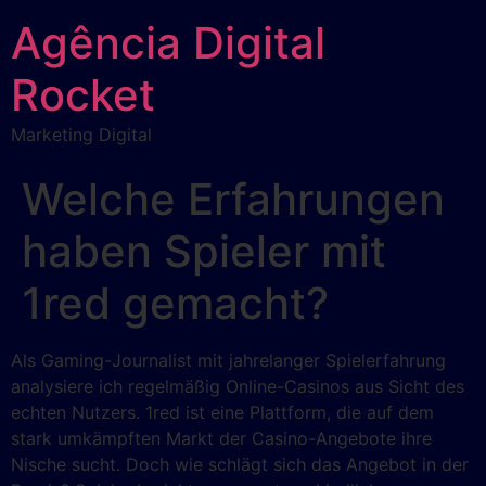
Agência Digital
Rocket
Marketing Digital
Welche Erfahrungen
haben Spieler mit
1red gemacht?
Als Gaming-Journalist mit jahrelanger Spielerfahrung
analysiere ich regelmäßig Online-Casinos aus Sicht des
echten Nutzers. 1red ist eine Plattform, die auf dem
stark umkämpften Markt der Casino-Angebote ihre
Nische sucht. Doch wie schlägt sich das Angebot in der