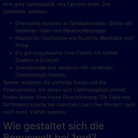
eine gute Spielqualität und Fairness steht. Das
Sortiment umfasst:
Eine breite Auswahl an Spielautomaten (Slots) mit
beliebten Titeln und Neuerscheinungen
Klassische Tischspiele wie Roulette, Blackjack und
Poker
Ein gut ausgebautes Live-Casino mit echten
Dealern in Echtzeit
Spezialspiele und Jackpots mit lukrativen
Gewinnmöglichkeiten
Spieler schätzen die einfache Suche und die
Filteroptionen, mit denen sich Lieblingsspiele schnell
finden lassen. Eine kleine Einschränkung: Die Tiefe des
Sortiments könnte bei manchen Usern den Wunsch nach
noch mehr Vielfalt wecken.
Wie gestaltet sich die
Bonuswelt bei 1red?