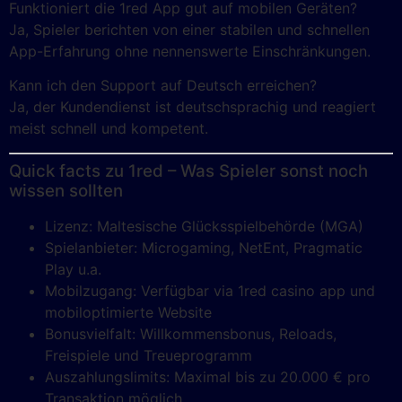
Funktioniert die 1red App gut auf mobilen Geräten?
Ja, Spieler berichten von einer stabilen und schnellen
App-Erfahrung ohne nennenswerte Einschränkungen.
Kann ich den Support auf Deutsch erreichen?
Ja, der Kundendienst ist deutschsprachig und reagiert
meist schnell und kompetent.
Quick facts zu 1red – Was Spieler sonst noch
wissen sollten
Lizenz: Maltesische Glücksspielbehörde (MGA)
Spielanbieter: Microgaming, NetEnt, Pragmatic
Play u.a.
Mobilzugang: Verfügbar via 1red casino app und
mobiloptimierte Website
Bonusvielfalt: Willkommensbonus, Reloads,
Freispiele und Treueprogramm
Auszahlungslimits: Maximal bis zu 20.000 € pro
Transaktion möglich