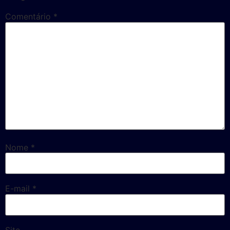
Comentário
*
Nome
*
E-mail
*
Site