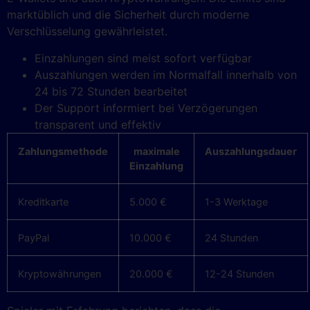
marktüblich und die Sicherheit durch moderne
Verschlüsselung gewährleistet.
Einzahlungen sind meist sofort verfügbar
Auszahlungen werden im Normalfall innerhalb von
24 bis 72 Stunden bearbeitet
Der Support informiert bei Verzögerungen
transparent und effektiv
Zahlungsmethode
maximale
Auszahlungsdauer
Einzahlung
Kreditkarte
5.000 €
1-3 Werktage
PayPal
10.000 €
24 Stunden
Kryptowährungen
20.000 €
12-24 Stunden