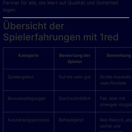
Partner für alle, die Wert auf Qualität und Sicherheit
legen.
Übersicht der
Spielerfahrungen mit 1red
Kategorie
Bewertung der
Bemerkung
Spieler
Spielangebot
Gut bis sehr gut
Große Auswahl,
viele Provider
Bonusbedingungen
Durchschnittlich
Fair, aber mit
strengen Vorga
Auszahlungsprozess
Befriedigend
Kein Rekord, ab
sicher und