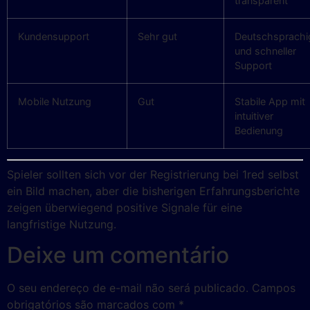
transparent
Kundensupport
Sehr gut
Deutschsprachi
und schneller
Support
Mobile Nutzung
Gut
Stabile App mit
intuitiver
Bedienung
Spieler sollten sich vor der Registrierung bei 1red selbst
ein Bild machen, aber die bisherigen Erfahrungsberichte
zeigen überwiegend positive Signale für eine
langfristige Nutzung.
Deixe um comentário
O seu endereço de e-mail não será publicado.
Campos
obrigatórios são marcados com
*