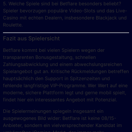
5. Welche Spiele sind bei Betflare besonders beliebt?
Spieler bevorzugen populäre Video-Slots und das Live-
Casino mit echten Dealern, insbesondere Blackjack und
Roulette.
Fazit aus Spielersicht
Betflare kommt bei vielen Spielern wegen der
transparenten Bonusgestaltung, schnellen
Zahlungsabwicklung und einem abwechslungsreichen
Spielangebot gut an. Kritische Rückmeldungen betreffen
hauptsächlich den Support in Spitzenzeiten und
fehlende langfristige VIP-Programme. Wer Wert auf eine
moderne, sichere Plattform legt und gerne mobil spielt,
findet hier ein interessantes Angebot mit Potenzial.
Die Spielermeinungen spiegeln insgesamt ein
ausgewogenes Bild wider: Betflare ist keine 08/15-
Anbieter, sondern ein vielversprechender Kandidat im