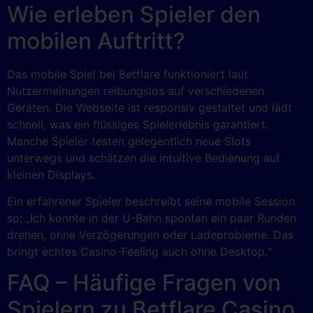
Wie erleben Spieler den
mobilen Auftritt?
Das mobile Spiel bei Betflare funktioniert laut
Nutzermeinungen reibungslos auf verschiedenen
Geräten. Die Webseite ist responsiv gestaltet und lädt
schnell, was ein flüssiges Spielerlebnis garantiert.
Manche Spieler testen gelegentlich neue Slots
unterwegs und schätzen die intuitive Bedienung auf
kleinen Displays.
Ein erfahrener Spieler beschreibt seine mobile Session
so: „Ich konnte in der U-Bahn spontan ein paar Runden
drehen, ohne Verzögerungen oder Ladeprobleme. Das
bringt echtes Casino-Feeling auch ohne Desktop.“
FAQ – Häufige Fragen von
Spielern zu Betflare Casino