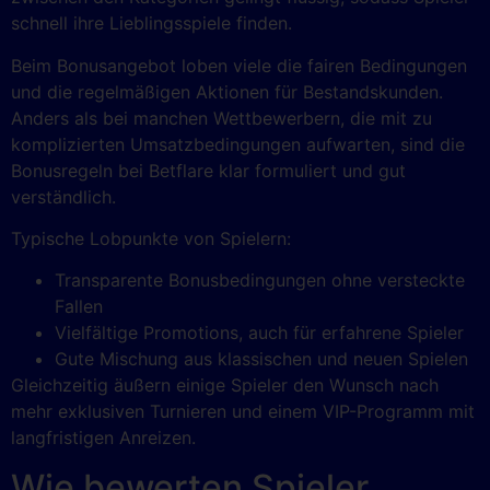
schnell ihre Lieblingsspiele finden.
Beim Bonusangebot loben viele die fairen Bedingungen
und die regelmäßigen Aktionen für Bestandskunden.
Anders als bei manchen Wettbewerbern, die mit zu
komplizierten Umsatzbedingungen aufwarten, sind die
Bonusregeln bei Betflare klar formuliert und gut
verständlich.
Typische Lobpunkte von Spielern:
Transparente Bonusbedingungen ohne versteckte
Fallen
Vielfältige Promotions, auch für erfahrene Spieler
Gute Mischung aus klassischen und neuen Spielen
Gleichzeitig äußern einige Spieler den Wunsch nach
mehr exklusiven Turnieren und einem VIP-Programm mit
langfristigen Anreizen.
Wie bewerten Spieler