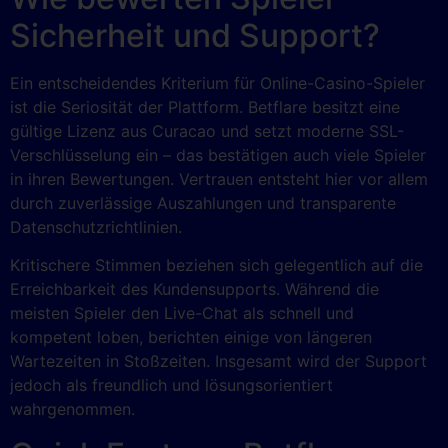
Sicherheit und Support?
Ein entscheidendes Kriterium für Online-Casino-Spieler
ist die Seriosität der Plattform. Betflare besitzt eine
gültige Lizenz aus Curacao und setzt moderne SSL-
Verschlüsselung ein – das bestätigen auch viele Spieler
in ihren Bewertungen. Vertrauen entsteht hier vor allem
durch zuverlässige Auszahlungen und transparente
Datenschutzrichtlinien.
Kritischere Stimmen beziehen sich gelegentlich auf die
Erreichbarkeit des Kundensupports. Während die
meisten Spieler den Live-Chat als schnell und
kompetent loben, berichten einige von längeren
Wartezeiten in Stoßzeiten. Insgesamt wird der Support
jedoch als freundlich und lösungsorientiert
wahrgenommen.