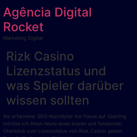
Agência Digital
Rocket
Marketing Digital
Rizk Casino
Lizenzstatus und
was Spieler darüber
wissen sollten
Als erfahrener SEO-Kopirăyter mit Fokus auf iGaming
möchte ich Ihnen heute einen klaren und fundierten
Überblick zum Lizenzstatus von Rizk Casino geben.