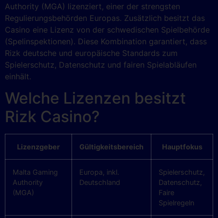
Authority (MGA) lizenziert, einer der strengsten
Regulierungsbehörden Europas. Zusätzlich besitzt das
Casino eine Lizenz von der schwedischen Spielbehörde
(Spelinspektionen). Diese Kombination garantiert, dass
Rizk deutsche und europäische Standards zum
Spielerschutz, Datenschutz und fairen Spielabläufen
einhält.
Welche Lizenzen besitzt
Rizk Casino?
Lizenzgeber
Gültigkeitsbereich
Hauptfokus
Malta Gaming
Europa, inkl.
Spielerschutz,
Authority
Deutschland
Datenschutz,
(MGA)
Faire
Spielregeln