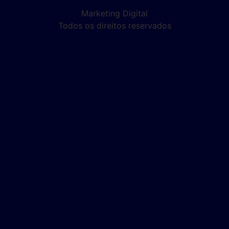
Marketing Digital
Todos os direitos reservados