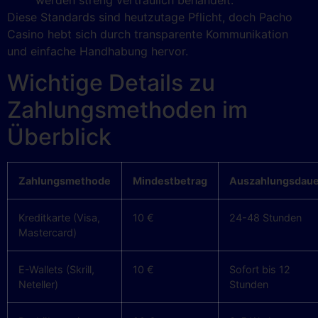
Diese Standards sind heutzutage Pflicht, doch Pacho
Casino hebt sich durch transparente Kommunikation
und einfache Handhabung hervor.
Wichtige Details zu
Zahlungsmethoden im
Überblick
Zahlungsmethode
Mindestbetrag
Auszahlungsdaue
Kreditkarte (Visa,
10 €
24-48 Stunden
Mastercard)
E-Wallets (Skrill,
10 €
Sofort bis 12
Neteller)
Stunden