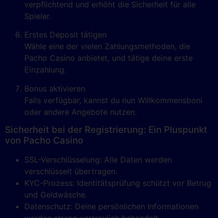
verpflichtend und erhöht die Sicherheit für alle
Spieler.
Erstes Deposit tätigen
Wähle eine der vielen Zahlungsmethoden, die
Pacho Casino anbietet, und tätige deine erste
Einzahlung.
Bonus aktivieren
Falls verfügbar, kannst du nun Willkommensboni
oder andere Angebote nutzen.
Sicherheit bei der Registrierung: Ein Pluspunkt
von Pacho Casino
SSL-Verschlüsselung: Alle Daten werden
verschlüsselt übertragen.
KYC-Prozess: Identitätsprüfung schützt vor Betrug
und Geldwäsche.
Datenschutz: Deine persönlichen Informationen
werden streng vertraulich behandelt.