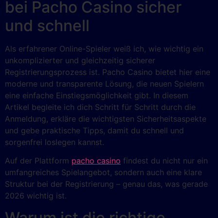
bei Pacho Casino sicher
und schnell
Als erfahrener Online-Spieler weiß ich, wie wichtig ein
unkomplizierter und gleichzeitig sicherer
Registrierungsprozess ist. Pacho Casino bietet hier eine
moderne und transparente Lösung, die neuen Spielern
eine einfache Einstiegsmöglichkeit gibt. In diesem
Artikel begleite ich dich Schritt für Schritt durch die
Anmeldung, erkläre die wichtigsten Sicherheitsaspekte
und gebe praktische Tipps, damit du schnell und
sorgenfrei loslegen kannst.
Auf der Plattform
pacho casino
findest du nicht nur ein
umfangreiches Spielangebot, sondern auch eine klare
Struktur bei der Registrierung – genau das, was gerade
2026 wichtig ist.
Warum ist die richtige