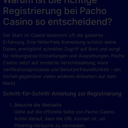
Registrierung bei Pacho
Casino so entscheidend?
Der Start im Casino bestimmt oft die gesamte
Erfahrung. Eine fehlerfreie Anmeldung schützt deine
Daten, ermöglicht schnellen Zugriff auf Boni und sorgt
für reibungslose Einzahlungen und Auszahlungen. Pacho
Casino setzt auf moderne Verschlüsselung, klare
Verifikationsprozesse und Benutzerfreundlichkeit – ein
Vorteil gegenüber vielen anderen Anbietern auf dem
Markt.
Schritt-für-Schritt-Anleitung zur Registrierung
Besuche die Webseite
Gehe auf die offizielle Seite von Pacho Casino.
Achte darauf, dass die URL korrekt ist, um
Phishing-Versuche zu vermeiden.