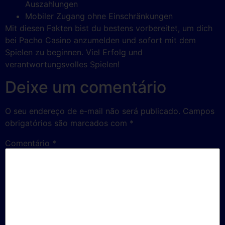
Auszahlungen
Mobiler Zugang ohne Einschränkungen
Mit diesen Fakten bist du bestens vorbereitet, um dich
bei Pacho Casino anzumelden und sofort mit dem
Spielen zu beginnen. Viel Erfolg und
verantwortungsvolles Spielen!
Deixe um comentário
O seu endereço de e-mail não será publicado.
Campos
obrigatórios são marcados com
*
Comentário
*