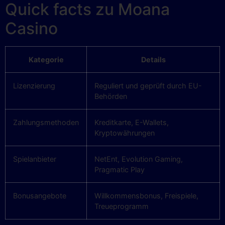
Quick facts zu Moana
Casino
Kategorie
Details
Lizenzierung
Reguliert und geprüft durch EU-
Behörden
Zahlungsmethoden
Kreditkarte, E-Wallets,
Kryptowährungen
Spielanbieter
NetEnt, Evolution Gaming,
Pragmatic Play
Bonusangebote
Willkommensbonus, Freispiele,
Treueprogramm