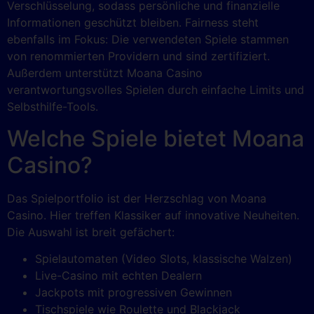
Verschlüsselung, sodass persönliche und finanzielle
Informationen geschützt bleiben. Fairness steht
ebenfalls im Fokus: Die verwendeten Spiele stammen
von renommierten Providern und sind zertifiziert.
Außerdem unterstützt Moana Casino
verantwortungsvolles Spielen durch einfache Limits und
Selbsthilfe-Tools.
Welche Spiele bietet Moana
Casino?
Das Spielportfolio ist der Herzschlag von Moana
Casino. Hier treffen Klassiker auf innovative Neuheiten.
Die Auswahl ist breit gefächert:
Spielautomaten (Video Slots, klassische Walzen)
Live-Casino mit echten Dealern
Jackpots mit progressiven Gewinnen
Tischspiele wie Roulette und Blackjack