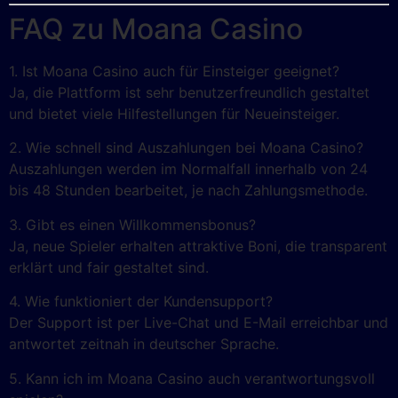
FAQ zu Moana Casino
1. Ist Moana Casino auch für Einsteiger geeignet?
Ja, die Plattform ist sehr benutzerfreundlich gestaltet
und bietet viele Hilfestellungen für Neueinsteiger.
2. Wie schnell sind Auszahlungen bei Moana Casino?
Auszahlungen werden im Normalfall innerhalb von 24
bis 48 Stunden bearbeitet, je nach Zahlungsmethode.
3. Gibt es einen Willkommensbonus?
Ja, neue Spieler erhalten attraktive Boni, die transparent
erklärt und fair gestaltet sind.
4. Wie funktioniert der Kundensupport?
Der Support ist per Live-Chat und E-Mail erreichbar und
antwortet zeitnah in deutscher Sprache.
5. Kann ich im Moana Casino auch verantwortungsvoll