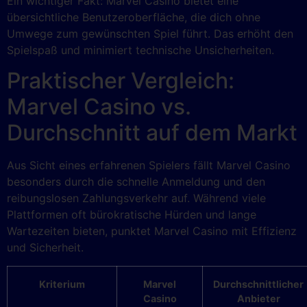
Ein wichtiger Fakt: Marvel Casino bietet eine
übersichtliche Benutzeroberfläche, die dich ohne
Umwege zum gewünschten Spiel führt. Das erhöht den
Spielspaß und minimiert technische Unsicherheiten.
Praktischer Vergleich:
Marvel Casino vs.
Durchschnitt auf dem Markt
Aus Sicht eines erfahrenen Spielers fällt Marvel Casino
besonders durch die schnelle Anmeldung und den
reibungslosen Zahlungsverkehr auf. Während viele
Plattformen oft bürokratische Hürden und lange
Wartezeiten bieten, punktet Marvel Casino mit Effizienz
und Sicherheit.
Kriterium
Marvel
Durchschnittlicher
Casino
Anbieter