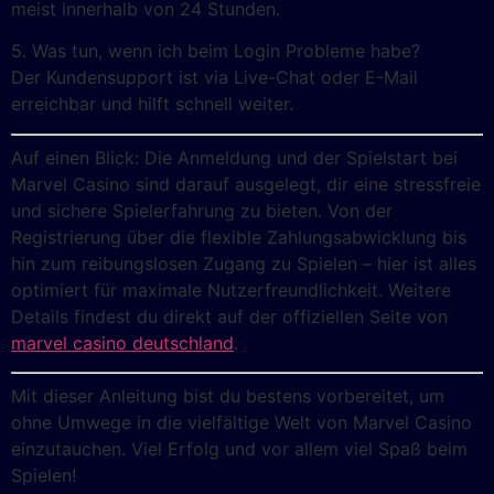
meist innerhalb von 24 Stunden.
5. Was tun, wenn ich beim Login Probleme habe?
Der Kundensupport ist via Live-Chat oder E-Mail
erreichbar und hilft schnell weiter.
Auf einen Blick: Die Anmeldung und der Spielstart bei
Marvel Casino sind darauf ausgelegt, dir eine stressfreie
und sichere Spielerfahrung zu bieten. Von der
Registrierung über die flexible Zahlungsabwicklung bis
hin zum reibungslosen Zugang zu Spielen – hier ist alles
optimiert für maximale Nutzerfreundlichkeit. Weitere
Details findest du direkt auf der offiziellen Seite von
marvel casino deutschland
.
Mit dieser Anleitung bist du bestens vorbereitet, um
ohne Umwege in die vielfältige Welt von Marvel Casino
einzutauchen. Viel Erfolg und vor allem viel Spaß beim
Spielen!