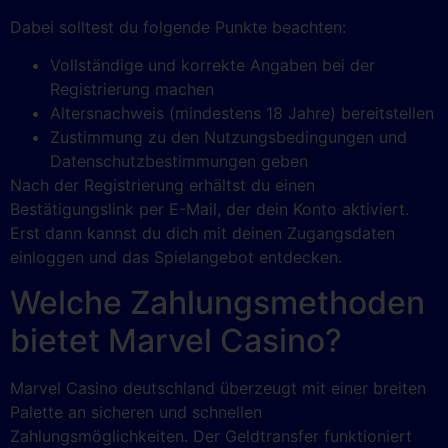
Dabei solltest du folgende Punkte beachten:
Vollständige und korrekte Angaben bei der
Registrierung machen
Altersnachweis (mindestens 18 Jahre) bereitstellen
Zustimmung zu den Nutzungsbedingungen und
Datenschutzbestimmungen geben
Nach der Registrierung erhältst du einen
Bestätigungslink per E-Mail, der dein Konto aktiviert.
Erst dann kannst du dich mit deinen Zugangsdaten
einloggen und das Spielangebot entdecken.
Welche Zahlungsmethoden
bietet Marvel Casino?
Marvel Casino deutschland überzeugt mit einer breiten
Palette an sicheren und schnellen
Zahlungsmöglichkeiten. Der Geldtransfer funktioniert