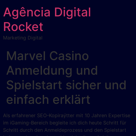
Agência Digital
Rocket
Marketing Digital
Marvel Casino
Anmeldung und
Spielstart sicher und
einfach erklärt
Als erfahrener SEO-Kopiraýtter mit 10 Jahren Expertise
im iGaming-Bereich begleite ich dich heute Schritt für
Schritt durch den Anmeldeprozess und den Spielstart