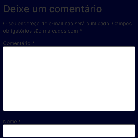
Deixe um comentário
O seu endereço de e-mail não será publicado.
Campos
obrigatórios são marcados com
*
Comentário
*
Nome
*