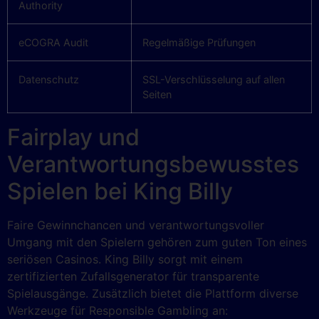
Authority
eCOGRA Audit
Regelmäßige Prüfungen
Datenschutz
SSL-Verschlüsselung auf allen
Seiten
Fairplay und
Verantwortungsbewusstes
Spielen bei King Billy
Faire Gewinnchancen und verantwortungsvoller
Umgang mit den Spielern gehören zum guten Ton eines
seriösen Casinos. King Billy sorgt mit einem
zertifizierten Zufallsgenerator für transparente
Spielausgänge. Zusätzlich bietet die Plattform diverse
Werkzeuge für Responsible Gambling an: