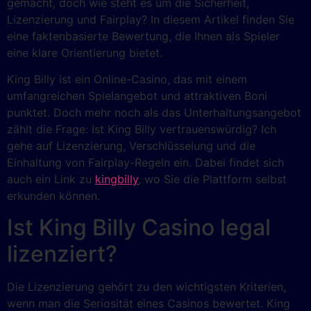
gemacht, doch wie steht es um die Sicherheit,
Lizenzierung und Fairplay? In diesem Artikel finden Sie
eine faktenbasierte Bewertung, die Ihnen als Spieler
eine klare Orientierung bietet.
King Billy ist ein Online-Casino, das mit einem
umfangreichen Spielangebot und attraktiven Boni
punktet. Doch mehr noch als das Unterhaltungsangebot
zählt die Frage: Ist King Billy vertrauenswürdig? Ich
gehe auf Lizenzierung, Verschlüsselung und die
Einhaltung von Fairplay-Regeln ein. Dabei findet sich
auch ein Link zu
kingbilly
, wo Sie die Plattform selbst
erkunden können.
Ist King Billy Casino legal
lizenziert?
Die Lizenzierung gehört zu den wichtigsten Kriterien,
wenn man die Seriosität eines Casinos bewertet. King