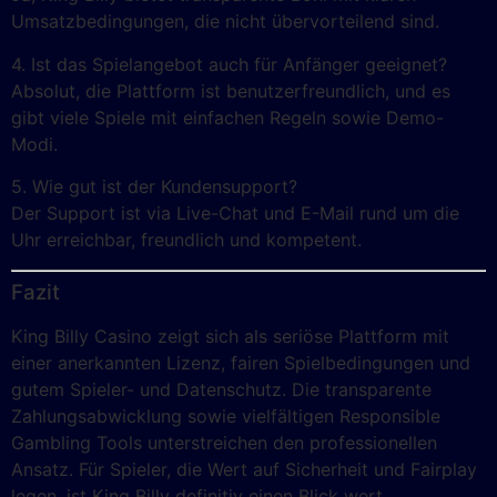
Umsatzbedingungen, die nicht übervorteilend sind.
4. Ist das Spielangebot auch für Anfänger geeignet?
Absolut, die Plattform ist benutzerfreundlich, und es
gibt viele Spiele mit einfachen Regeln sowie Demo-
Modi.
5. Wie gut ist der Kundensupport?
Der Support ist via Live-Chat und E-Mail rund um die
Uhr erreichbar, freundlich und kompetent.
Fazit
King Billy Casino zeigt sich als seriöse Plattform mit
einer anerkannten Lizenz, fairen Spielbedingungen und
gutem Spieler- und Datenschutz. Die transparente
Zahlungsabwicklung sowie vielfältigen Responsible
Gambling Tools unterstreichen den professionellen
Ansatz. Für Spieler, die Wert auf Sicherheit und Fairplay
legen, ist King Billy definitiv einen Blick wert.