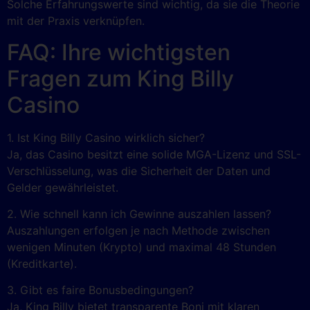
Solche Erfahrungswerte sind wichtig, da sie die Theorie
mit der Praxis verknüpfen.
FAQ: Ihre wichtigsten
Fragen zum King Billy
Casino
1. Ist King Billy Casino wirklich sicher?
Ja, das Casino besitzt eine solide MGA-Lizenz und SSL-
Verschlüsselung, was die Sicherheit der Daten und
Gelder gewährleistet.
2. Wie schnell kann ich Gewinne auszahlen lassen?
Auszahlungen erfolgen je nach Methode zwischen
wenigen Minuten (Krypto) und maximal 48 Stunden
(Kreditkarte).
3. Gibt es faire Bonusbedingungen?
Ja, King Billy bietet transparente Boni mit klaren