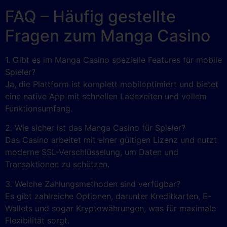
FAQ – Häufig gestellte
Fragen zum Manga Casino
1. Gibt es im Manga Casino spezielle Features für mobile
Spieler?
Ja, die Plattform ist komplett mobiloptimiert und bietet
eine native App mit schnellen Ladezeiten und vollem
Funktionsumfang.
2. Wie sicher ist das Manga Casino für Spieler?
Das Casino arbeitet mit einer gültigen Lizenz und nutzt
moderne SSL-Verschlüsselung, um Daten und
Transaktionen zu schützen.
3. Welche Zahlungsmethoden sind verfügbar?
Es gibt zahlreiche Optionen, darunter Kreditkarten, E-
Wallets und sogar Kryptowährungen, was für maximale
Flexibilität sorgt.