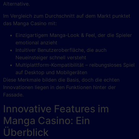
Alternative.
Im Vergleich zum Durchschnitt auf dem Markt punktet
das Manga Casino mit:
Einzigartigem Manga-Look & Feel, der die Spieler
emotional anzieht
Intuitiver Benutzeroberfläche, die auch
Neueinsteiger schnell versteht
Multiplattform-Kompatibilität – reibungsloses Spiel
auf Desktop und Mobilgeräten
Diese Merkmale bilden die Basis, doch die echten
Innovationen liegen in den Funktionen hinter der
Fassade.
Innovative Features im
Manga Casino: Ein
Überblick