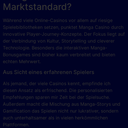
Marktstandard?
Während viele Online-Casinos vor allem auf riesige
Spielebibliotheken setzen, punktet Manga Casino durch
innovative Player-Journey-Konzepte. Der Fokus liegt auf
der Verbindung von Kultur, Storytelling und cleverer
Technologie. Besonders die interaktiven Manga-
Bonusgames sind bisher kaum verbreitet und bieten
echten Mehrwert.
Aus Sicht eines erfahrenen Spielers
Als jemand, der viele Casinos kennt, empfinde ich
diesen Ansatz als erfrischend. Die personalisierten
Empfehlungen sparen mir Zeit bei der Spielsuche.
Außerdem macht die Mischung aus Manga-Storys und
Gamification das Spielen nicht nur lukrativer, sondern
auch unterhaltsamer als in vielen herkömmlichen
Plattformen.