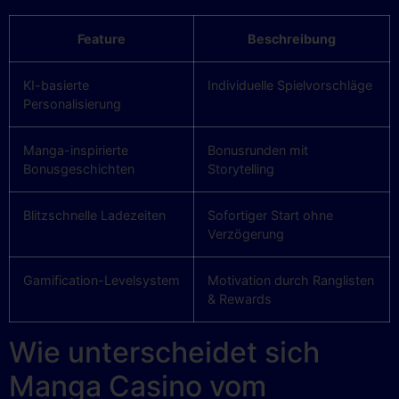
Feature
Beschreibung
KI-basierte
Individuelle Spielvorschläge
Personalisierung
Manga-inspirierte
Bonusrunden mit
Bonusgeschichten
Storytelling
Blitzschnelle Ladezeiten
Sofortiger Start ohne
Verzögerung
Gamification-Levelsystem
Motivation durch Ranglisten
& Rewards
Wie unterscheidet sich
Manga Casino vom