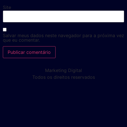
Site
Salvar meus dados neste navegador para a próxima vez
que eu comentar.
Marketing Digital
Todos os direitos reservados