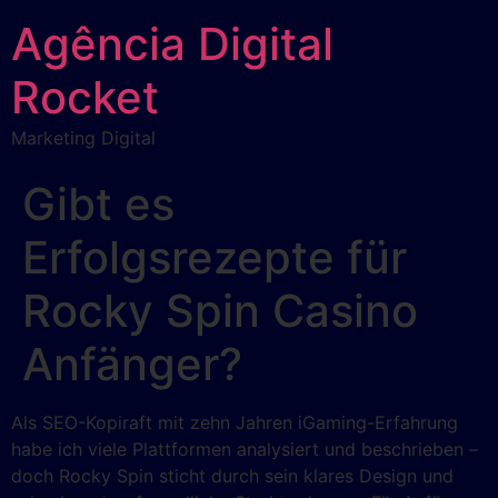
Agência Digital
Rocket
Marketing Digital
Gibt es
Erfolgsrezepte für
Rocky Spin Casino
Anfänger?
Als SEO-Kopiraft mit zehn Jahren iGaming-Erfahrung
habe ich viele Plattformen analysiert und beschrieben –
doch Rocky Spin sticht durch sein klares Design und