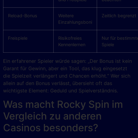
Reload-Bonus
Weitere
Zeitlich begrenzt
Einzahlungsboni
Freispiele
Risikofreies
Nur für bestimmt
Kennenlernen
Spiele
Ein erfahrener Spieler würde sagen: „Der Bonus ist kein
Garant für Gewinn, aber ein Tool, das klug eingesetzt
die Spielzeit verlängert und Chancen erhöht.“ Wer sich
allein auf den Bonus verlässt, übersieht oft das
wichtigste Element: Geduld und Spielverständnis.
Was macht Rocky Spin im
Vergleich zu anderen
Casinos besonders?