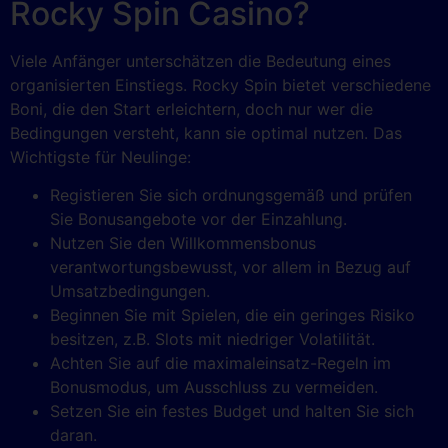
Rocky Spin Casino?
Viele Anfänger unterschätzen die Bedeutung eines
organisierten Einstiegs. Rocky Spin bietet verschiedene
Boni, die den Start erleichtern, doch nur wer die
Bedingungen versteht, kann sie optimal nutzen. Das
Wichtigste für Neulinge:
Registieren Sie sich ordnungsgemäß und prüfen
Sie Bonusangebote vor der Einzahlung.
Nutzen Sie den Willkommensbonus
verantwortungsbewusst, vor allem in Bezug auf
Umsatzbedingungen.
Beginnen Sie mit Spielen, die ein geringes Risiko
besitzen, z.B. Slots mit niedriger Volatilität.
Achten Sie auf die maximaleinsatz-Regeln im
Bonusmodus, um Ausschluss zu vermeiden.
Setzen Sie ein festes Budget und halten Sie sich
daran.