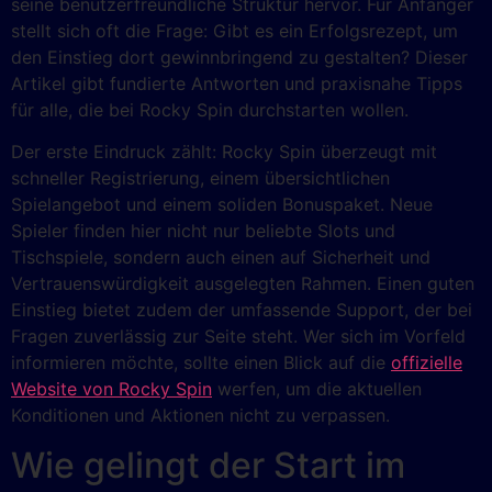
seine benutzerfreundliche Struktur hervor. Für Anfänger
stellt sich oft die Frage: Gibt es ein Erfolgsrezept, um
den Einstieg dort gewinnbringend zu gestalten? Dieser
Artikel gibt fundierte Antworten und praxisnahe Tipps
für alle, die bei Rocky Spin durchstarten wollen.
Der erste Eindruck zählt: Rocky Spin überzeugt mit
schneller Registrierung, einem übersichtlichen
Spielangebot und einem soliden Bonuspaket. Neue
Spieler finden hier nicht nur beliebte Slots und
Tischspiele, sondern auch einen auf Sicherheit und
Vertrauenswürdigkeit ausgelegten Rahmen. Einen guten
Einstieg bietet zudem der umfassende Support, der bei
Fragen zuverlässig zur Seite steht. Wer sich im Vorfeld
informieren möchte, sollte einen Blick auf die
offizielle
Website von Rocky Spin
werfen, um die aktuellen
Konditionen und Aktionen nicht zu verpassen.
Wie gelingt der Start im