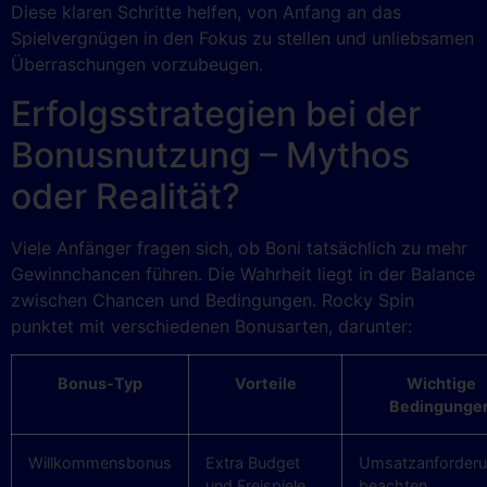
Diese klaren Schritte helfen, von Anfang an das
Spielvergnügen in den Fokus zu stellen und unliebsamen
Überraschungen vorzubeugen.
Erfolgsstrategien bei der
Bonusnutzung – Mythos
oder Realität?
Viele Anfänger fragen sich, ob Boni tatsächlich zu mehr
Gewinnchancen führen. Die Wahrheit liegt in der Balance
zwischen Chancen und Bedingungen. Rocky Spin
punktet mit verschiedenen Bonusarten, darunter:
Bonus-Typ
Vorteile
Wichtige
Bedingunge
Willkommensbonus
Extra Budget
Umsatzanforder
und Freispiele
beachten