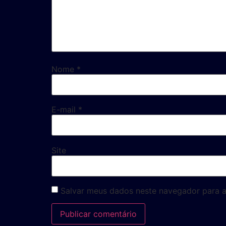
Nome
*
E-mail
*
Site
Salvar meus dados neste navegador para a