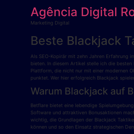
Agência Digital R
Marketing Digital
Beste Blackjack Ta
Als SEO-Kopirär mit zehn Jahren Erfahrung i
bieten. In diesem Artikel stelle ich die besten
Plattform, die nicht nur mit einer modernen O
punktet. Wer hier erfolgreich Blackjack spielen
Warum Blackjack auf Be
Betflare bietet eine lebendige Spielumgebung,
Software und attraktiven Bonusaktionen macht 
wichtig, die Grundlagen der Blackjack Taktik
können und so den Einsatz strategischen De