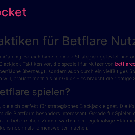
ocket
ktiken für Betflare Nutz
m iGaming-Bereich habe ich viele Strategien getestet und a
 Blackjack Taktiken vor, die speziell für Nutzer von
betflare
berfläche überzeugt, sondern auch durch ein vielfältiges S
 will, braucht mehr als nur Glück – es braucht die richtige 
tflare spielen?
 die sich perfekt für strategisches Blackjack eignet. Die K
die Plattform besonders interessant. Gerade für Spieler, d
en zu beherrschen. Zudem warten hier regelmäßige Aktionen,
nkens nochmals lohnenswerter machen.