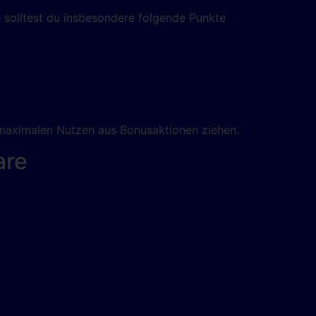
e solltest du insbesondere folgende Punkte
 maximalen Nutzen aus Bonusaktionen ziehen.
are