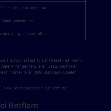
ifische Blackjack-Angebote
st Zufallsgeneratoren
n oder weniger übersichtlich
pielsituation statistisch am besten ist. Wenn
. Viele Anfänger tendieren dazu, bei hohen
direkt in Live- oder RNG-Blackjack-Spielen
Die Grundstrategie half mir nicht nur,
i Betflare