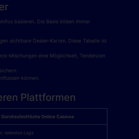
er
infos basieren. Die Basis bilden immer
n sichtbare Dealer-Karten. Diese Tabelle ist
 Deck-Mischungen eine Möglichkeit, Tendenzen
sichern.
influssen können.
eren Plattformen
Durchschnittliche Online Casinos
r, teilweise Lags