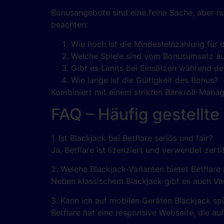
Bonusangebote sind eine feine Sache, aber nu
beachten:
Wie hoch ist die Mindesteinzahlung für
Welche Spiele sind vom Bonusumsatz a
Gibt es Limits bei Einsätzen während d
Wie lange ist die Gültigkeit des Bonus?
Kombiniert mit einem strikten Bankroll-Mana
FAQ – Häufig gestellte
1. Ist Blackjack bei Betflare seriös und fair?
Ja, Betflare ist lizenziert und verwendet zerti
2. Welche Blackjack-Varianten bietet Betflare
Neben klassischem Blackjack gibt es auch Var
3. Kann ich auf mobilen Geräten Blackjack sp
Betflare hat eine responsive Webseite, die au