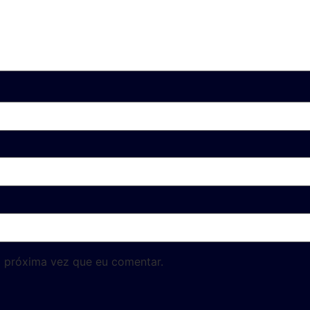
 próxima vez que eu comentar.